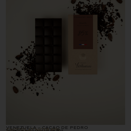
VENEZUELA – CACAO DE PEDRO
CHOCOLAT NOIR 85%
Tablette mono-origine 80g