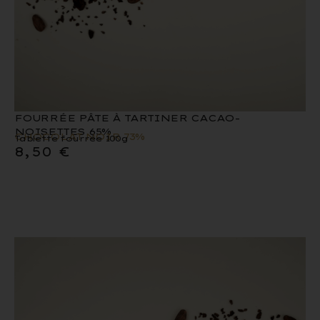
FOURRÉE PÂTE À TARTINER CACAO-
NOISETTES 65%
CHOCOLAT NOIR 73%
Tablette fourrée 100g
8,50
€