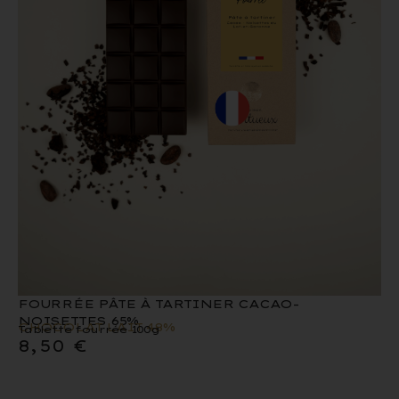
FOURRÉE PÂTE À TARTINER CACAO-
NOISETTES 65%
CHOCOLAT LAIT 48%
Tablette fourrée 100g
8,50
€