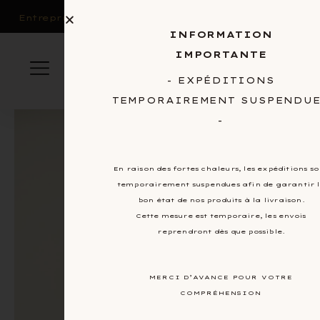
0
Entreprises et CSE
INFORMATION
IMPORTANTE
- EXPÉDITIONS
TEMPORAIREMENT SUSPENDU
-
En raison des fortes chaleurs, les expéditions so
temporairement suspendues afin de garantir 
bon état de nos produits à la livraison.
Cette mesure est temporaire, les envois
reprendront dès que possible.
MERCI D’AVANCE POUR VOTRE
COMPRÉHENSION