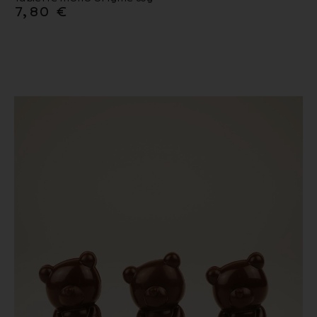
7,80
€