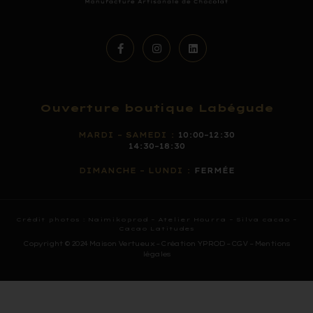
Ouverture boutique Labégude
MARDI – SAMEDI :
10:00–12:30
14:30–18:30
DIMANCHE – LUNDI :
FERMÉE
Crédit photos :
Naimikoprod
–
Atelier Hourra –
Silva cacao –
Cacao Latitudes
Copyright © 2024 Maison Vertueux – Création YPROD –
CGV
–
Mentions
légales