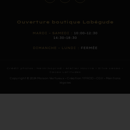
Ouverture boutique Labégude
MARDI – SAMEDI :
10:00–12:30
14:30–18:30
DIMANCHE – LUNDI :
FERMÉE
Crédit photos :
Naimikoprod
–
Atelier Hourra –
Silva cacao –
Cacao Latitudes
Copyright © 2024 Maison Vertueux – Création YPROD –
CGV
–
Mentions
légales