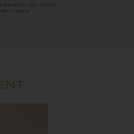
grédients : du cacao
-de-France
ENT