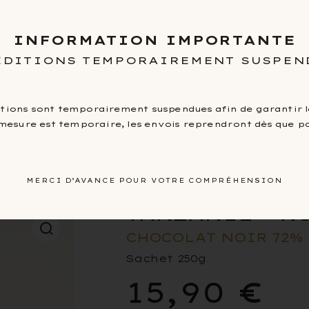
INFORMATION IMPORTANTE
faire
Nos ga
ÉDITIONS TEMPORAIREMENT SUSPEN
itions sont temporairement suspendues afin de garantir le
mesure est temporaire, les envois reprendront dès que po
o-origine
/ Tanzanie – Kokoa Kamili
MERCI D’AVANCE POUR VOTRE COMPRÉHENSION
TANZANIE – K
CHOCOLAT NOIR 72%
Sachet 250g
15,90
€