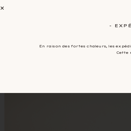
Entreprises et CSE
La Manufacture
Notre savoir-
- EXP
En raison des fortes chaleurs, les expéd
Cette 
Accueil
/
Pistoles et autres matières
/
Mon