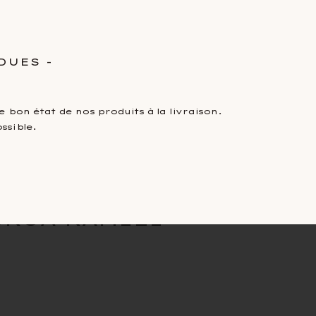
0
mmes
Nos engagements et valeurs
DUES -
 bon état de nos produits à la livraison.
ssible.
OKOA KAMILI