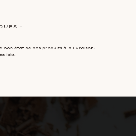
0
mmes
Nos engagements et valeurs
DUES -
 bon état de nos produits à la livraison.
ssible.
E