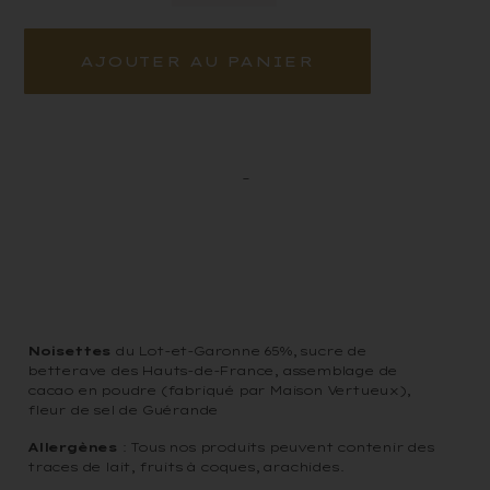
AJOUTER AU PANIER
–
Ingrédients
Noisettes
du Lot-et-Garonne 65%, sucre de
betterave des Hauts-de-France, assemblage de
cacao en poudre (fabriqué par Maison Vertueux),
fleur de sel de Guérande
Allergènes
: Tous nos produits peuvent contenir des
traces de lait, fruits à coques, arachides.