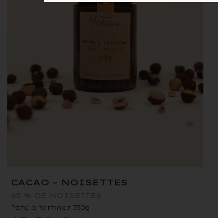
CACAO – NOISETTES
65 % DE NOISETTES
Pâte à tartiner 350g