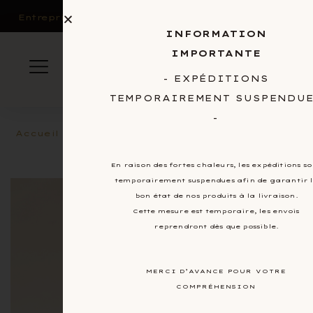
0
Entreprises et CSE
INFORMATION
IMPORTANTE
- EXPÉDITIONS
TEMPORAIREMENT SUSPENDU
-
Accueil
/
Pâtes à tartiner
/ Cacao – noisettes
En raison des fortes chaleurs, les expéditions so
temporairement suspendues afin de garantir 
bon état de nos produits à la livraison.
Cette mesure est temporaire, les envois
reprendront dès que possible.
MERCI D’AVANCE POUR VOTRE
COMPRÉHENSION