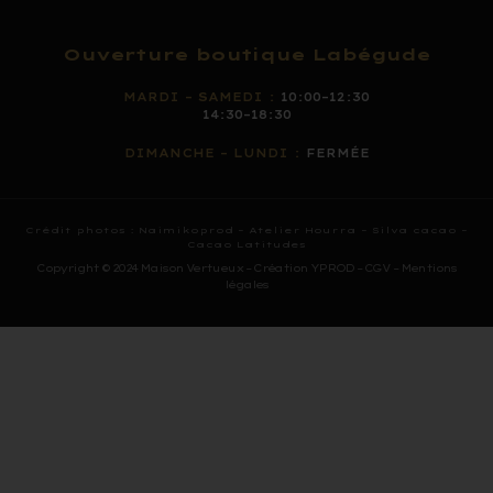
Ouverture boutique Labégude
MARDI – SAMEDI :
10:00–12:30
14:30–18:30
DIMANCHE – LUNDI :
FERMÉE
Crédit photos :
Naimikoprod
–
Atelier Hourra –
Silva cacao –
Cacao Latitudes
Copyright © 2024 Maison Vertueux – Création YPROD –
CGV
–
Mentions
légales